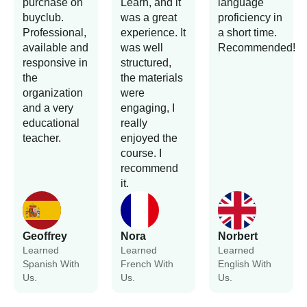
purchase on
Learn, and it
language
buyclub.
was a great
proficiency in
Professional,
experience. It
a short time.
available and
was well
Recommended!
responsive in
structured,
the
the materials
organization
were
and a very
engaging, I
educational
really
teacher.
enjoyed the
course. I
recommend
it.
Geoffrey
Nora
Norbert
Learned
Learned
Learned
Spanish With
French With
English With
Us.
Us.
Us.