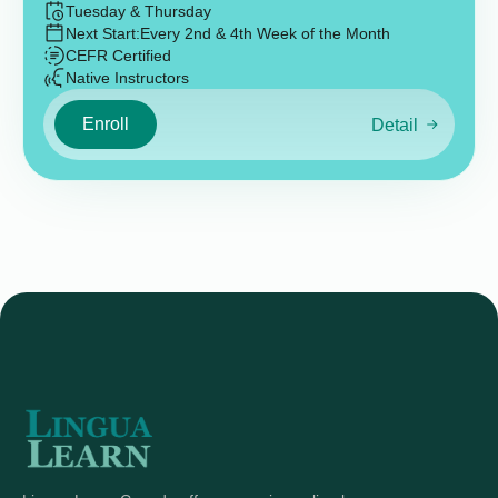
Tuesday & Thursday
Next Start:
Every 2nd & 4th Week of the Month
CEFR Certified
Native Instructors
Enroll
Detail