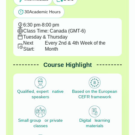
30
Academic Hours
6:30 pm
-
8:00 pm
Class Time: Canada (GMT-6)
Tuesday & Thursday
Next
Every 2nd & 4th Week of the
Start:
Month
Course Highlight
Qualified, expert native
Based on the European
speakers
CEFR framework
Small group or private
Digital learning
classes
materials