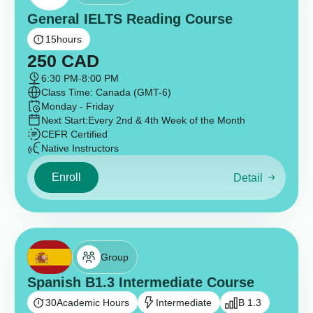
General IELTS Reading Course
15
hours
250
CAD
6:30 PM
-
8:00 PM
Class Time: Canada (GMT-6)
Monday - Friday
Next Start:
Every 2nd & 4th Week of the Month
CEFR Certified
Native Instructors
Enroll
Detail
Group
Spanish B1.3 Intermediate Course
30
Academic Hours
Intermediate
B 1.3