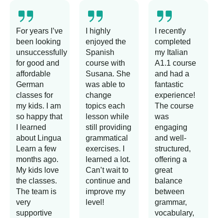
For years I’ve
I highly
I recently
been looking
enjoyed the
completed
unsuccessfully
Spanish
my Italian
for good and
course with
A1.1 course
affordable
Susana. She
and had a
German
was able to
fantastic
classes for
change
experience!
my kids. I am
topics each
The course
so happy that
lesson while
was
I learned
still providing
engaging
about Lingua
grammatical
and well-
Learn a few
exercises. I
structured,
months ago.
learned a lot.
offering a
My kids love
Can’t wait to
great
the classes.
continue and
balance
The team is
improve my
between
very
level!
grammar,
supportive
vocabulary,