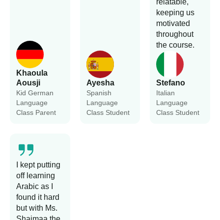
relatable,
keeping us
motivated
throughout
the course.
Khaoula
Aousji
Ayesha
Stefano
Kid German
Spanish
Italian
Language
Language
Language
Class Parent
Class Student
Class Student
I kept putting
off learning
Arabic as I
found it hard
but with Ms.
Shaimaa the