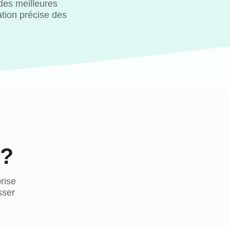
des meilleures
tion précise des
 ?
rise
sser