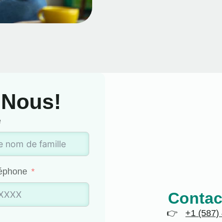
 Nous!
e
léphone
Contac
+1 (587)