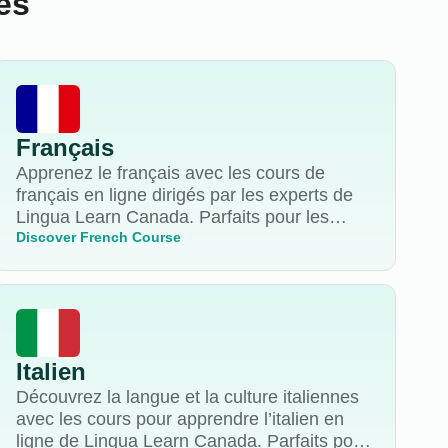
es
Français
Apprenez le français avec les cours de
français en ligne dirigés par les experts de
Lingua Learn Canada. Parfaits pour les
débutants comme pour les apprenants
Discover French Course
avancés, nos enseignants natifs vous aident
à parler, lire et écrire couramment.
Commencez dès aujourd’hui !
Italien
Découvrez la langue et la culture italiennes
avec les cours pour apprendre l’italien en
ligne de Lingua Learn Canada. Parfaits pour