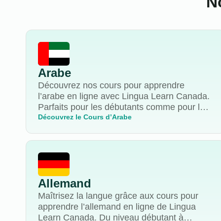
N
Arabe
Découvrez nos cours pour apprendre
l’arabe en ligne avec Lingua Learn Canada.
Parfaits pour les débutants comme pour les
apprenants avancés, nos enseignants natifs
Découvrez le Cours d’Arabe
vous aident à parler, lire et écrire
couramment. Commencez dès aujourd’hui !
Allemand
Maîtrisez la langue grâce aux cours pour
apprendre l’allemand en ligne de Lingua
Learn Canada. Du niveau débutant à