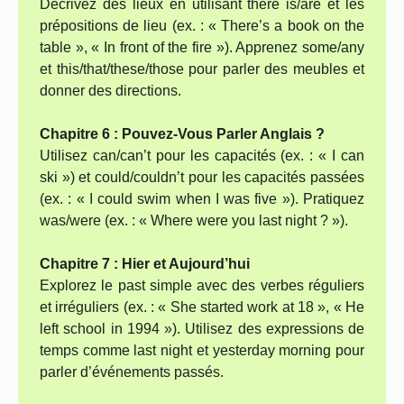
Décrivez des lieux en utilisant there is/are et les
prépositions de lieu (ex. : « There’s a book on the
table », « In front of the fire »). Apprenez some/any
et this/that/these/those pour parler des meubles et
donner des directions.
Chapitre 6 : Pouvez-Vous Parler Anglais ?
Utilisez can/can’t pour les capacités (ex. : « I can
ski ») et could/couldn’t pour les capacités passées
(ex. : « I could swim when I was five »). Pratiquez
was/were (ex. : « Where were you last night ? »).
Chapitre 7 : Hier et Aujourd’hui
Explorez le past simple avec des verbes réguliers
et irréguliers (ex. : « She started work at 18 », « He
left school in 1994 »). Utilisez des expressions de
temps comme last night et yesterday morning pour
parler d’événements passés.