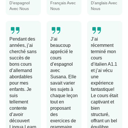
D’espagnol
Français Avec
D’anglais Avec
Avec Nous
Nous
Nous
Pendant des
J’ai
J’ai
années, j’ai
beaucoup
récemment
cherché sans
apprécié le
terminé mon
succès de
cours
cours
bons cours
d’espagnol
d’italien A1.1
d’allemand
avec
et j’ai vécu
abordables
Susana. Elle
une
pour mes
savait varier
expérience
enfants. Je
les sujets à
fantastique!
suis
chaque leçon
Le cours était
tellement
tout en
captivant et
contente
proposant
bien
d’avoir
des
structuré,
découvert
exercices de
offrant un bel
Lingua Learn
grammaire.
équilibre