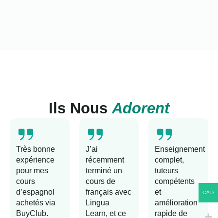
Ils Nous
Adorent
Très bonne
J’ai
Enseignement
expérience
récemment
complet,
pour mes
terminé un
tuteurs
cours
cours de
compétents
d’espagnol
français avec
et
CAD
achetés via
Lingua
amélioration
BuyClub.
Learn, et ce
rapide de