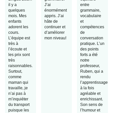
il y a
J’ai
entre
quelques
énormément
grammaire,
mois. Mes
appris. J’ai
vocabulaire
enfants
hâte de
et
adorent les
continuer et
compétences
cours.
d’améliorer
de
L’équipe est
mon niveau!
conversation
très à
pratique. L’un
l’écoute et
des points
les prix sont
forts a été
très
notre
raisonnables.
professeur,
Surtout,
Ruben, qui a
comme
rendu
maman qui
l’apprentissage
travaille, je
à la fois
n’ai pas à
agréable et
m’inquiéter
enrichissant.
du transport
Son sens de
puisque les
l’humour et