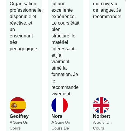
Organisation
fut une
mon niveau
professionnelle,
excellente
de langue. Je
disponible et
expérience.
recommande!
réactive, et
Le cours était
un
bien
enseignant
structuré, le
très
matériel
pédagogique.
intéressant,
et j’ai
vraiment
aimé la
formation. Je
le
recommande
vivement.
Geoffrey
Nora
Norbert
A Suivi Un
A Suivi Un
A Suivi Un
Cours
Cours De
Cours