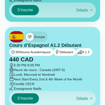
Enseignants Natifs
S’inscrire
Détails
Groupe
Cours d’Espagnol A1.2 Débutant
30
Heures Académiques
Débutant
A 1.2
440
CAD
6:30 PM
-
8:00 PM
Heure de cours : Canada (GMT-6)
Lundi, Mercredi et Vendredi
Next Start:
Every 2nd & 4th Week of the Month
Certifié CECR
Enseignants Natifs
S’inscrire
Détails