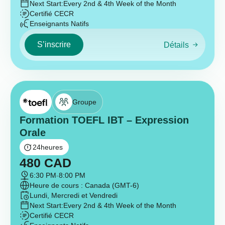
Next Start:
Every 2nd & 4th Week of the Month
Certifié CECR
Enseignants Natifs
S’inscrire
Détails
Groupe
Formation TOEFL IBT – Expression
Orale
24
heures
480
CAD
6:30 PM
-
8:00 PM
Heure de cours : Canada (GMT-6)
Lundi, Mercredi et Vendredi
Next Start:
Every 2nd & 4th Week of the Month
Certifié CECR