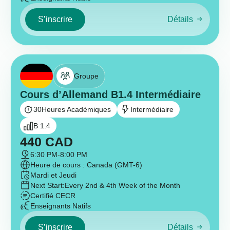
S’inscrire
Détails
Groupe
Cours d’Allemand B1.4 Intermédiaire
30
Heures Académiques
Intermédiaire
B 1.4
440
CAD
6:30 PM
-
8:00 PM
Heure de cours : Canada (GMT-6)
Mardi et Jeudi
Next Start:
Every 2nd & 4th Week of the Month
Certifié CECR
Enseignants Natifs
S’inscrire
Détails