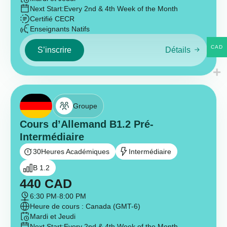
Next Start:
Every 2nd & 4th Week of the Month
Certifié CECR
Enseignants Natifs
CAD
S’inscrire
Détails
Groupe
Cours d’Allemand B1.2 Pré-
Intermédiaire
30
Heures Académiques
Intermédiaire
B 1.2
440
CAD
6:30 PM
-
8:00 PM
Heure de cours : Canada (GMT-6)
Mardi et Jeudi
Next Start:
Every 2nd & 4th Week of the Month