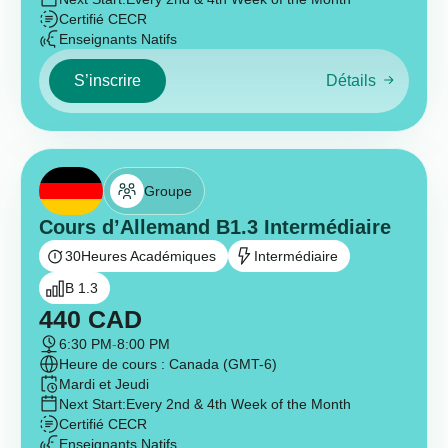
Certifié CECR
Enseignants Natifs
S’inscrire
Détails
Groupe
Cours d’Allemand B1.3 Intermédiaire
30
Heures Académiques
Intermédiaire
B 1.3
440
CAD
6:30 PM
-
8:00 PM
Heure de cours : Canada (GMT-6)
Mardi et Jeudi
Next Start:
Every 2nd & 4th Week of the Month
Certifié CECR
Enseignants Natifs