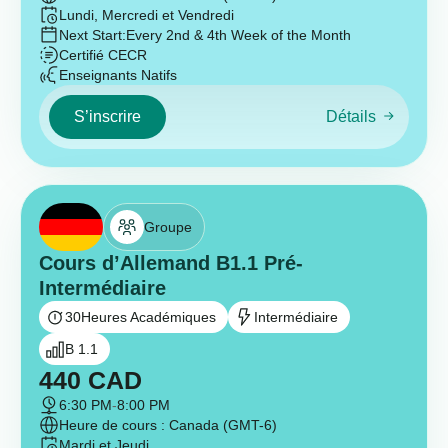
Lundi, Mercredi et Vendredi
Next Start:
Every 2nd & 4th Week of the Month
Certifié CECR
Enseignants Natifs
S’inscrire
Détails
Groupe
Cours d’Allemand B1.1 Pré-
Intermédiaire
30
Heures Académiques
Intermédiaire
B 1.1
440
CAD
6:30 PM
-
8:00 PM
Heure de cours : Canada (GMT-6)
Mardi et Jeudi