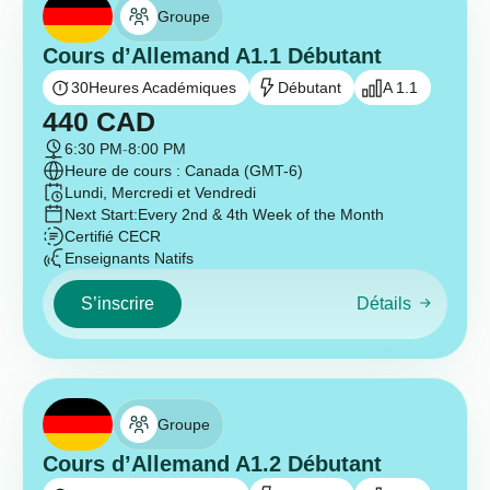
Groupe
Cours d’Allemand A1.1 Débutant
30
Heures Académiques
Débutant
A 1.1
440
CAD
6:30 PM
-
8:00 PM
Heure de cours : Canada (GMT-6)
Lundi, Mercredi et Vendredi
Next Start:
Every 2nd & 4th Week of the Month
Certifié CECR
Enseignants Natifs
S’inscrire
Détails
Groupe
Cours d’Allemand A1.2 Débutant