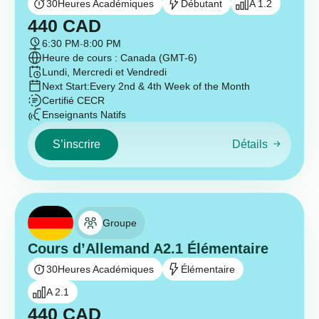
30
Heures Académiques
Débutant
A 1.2
440
CAD
6:30 PM
-
8:00 PM
Heure de cours : Canada (GMT-6)
Lundi, Mercredi et Vendredi
Next Start:
Every 2nd & 4th Week of the Month
Certifié CECR
Enseignants Natifs
S’inscrire
Détails
Groupe
Cours d’Allemand A2.1 Élémentaire
30
Heures Académiques
Élémentaire
A 2.1
440
CAD