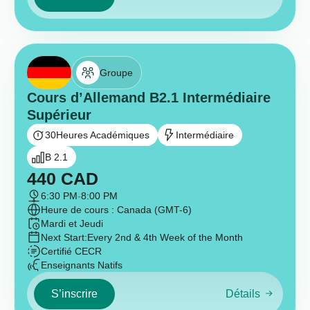
Groupe
Cours d’Allemand B2.1 Intermédiaire
Supérieur
30
Heures Académiques
Intermédiaire
B 2.1
440
CAD
6:30 PM
-
8:00 PM
Heure de cours : Canada (GMT-6)
Mardi et Jeudi
Next Start:
Every 2nd & 4th Week of the Month
Certifié CECR
Enseignants Natifs
S’inscrire
Détails