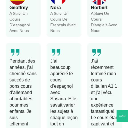
Geoffrey
Nora
Norbert
A Suivi Un
A Suivi Un
A Suivi Un
Cours
Cours De
Cours
D’espagnol
Français Avec
D’anglais Avec
Avec Nous
Nous
Nous
Pendant des
J’ai
J’ai
années, j’ai
beaucoup
récemment
cherché sans
apprécié le
terminé mon
succès de
cours
cours
bons cours
d’espagnol
d’italien A1.1
d’allemand
avec
et j’ai vécu
abordables
Susana. Elle
une
pour mes
savait varier
expérience
enfants. Je
les sujets à
fantastique!
CAD
suis
chaque leçon
Le cours était
tellement
tout en
captivant et