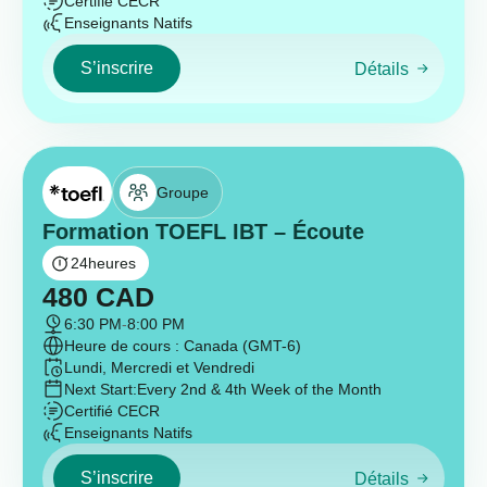
Certifié CECR
Enseignants Natifs
S’inscrire
Détails
Groupe
Formation TOEFL IBT – Écoute
24
heures
480
CAD
6:30 PM
-
8:00 PM
Heure de cours : Canada (GMT-6)
Lundi, Mercredi et Vendredi
Next Start:
Every 2nd & 4th Week of the Month
Certifié CECR
Enseignants Natifs
S’inscrire
Détails