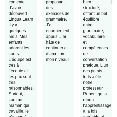
contente
proposant
bien
d’avoir
des
structuré,
découvert
exercices de
offrant un bel
Lingua Learn
grammaire.
équilibre
il y a
J’ai
entre
quelques
énormément
grammaire,
mois. Mes
appris. J’ai
vocabulaire
enfants
hâte de
et
adorent les
continuer et
compétences
cours.
d’améliorer
de
L’équipe est
mon niveau!
conversation
très à
pratique. L’un
l’écoute et
des points
les prix sont
forts a été
très
notre
raisonnables.
professeur,
Surtout,
Ruben, qui a
comme
rendu
maman qui
l’apprentissage
travaille, je
à la fois
n’ai pas à
agréable et