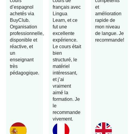
cours
cours de
compétents
d’espagnol
français avec
et
achetés via
Lingua
amélioration
BuyClub.
Learn, et ce
rapide de
Organisation
fut une
mon niveau
professionnelle,
excellente
de langue. Je
disponible et
expérience.
recommande!
réactive, et
Le cours était
un
bien
enseignant
structuré, le
très
matériel
pédagogique.
intéressant,
et j’ai
vraiment
aimé la
formation. Je
le
recommande
vivement.