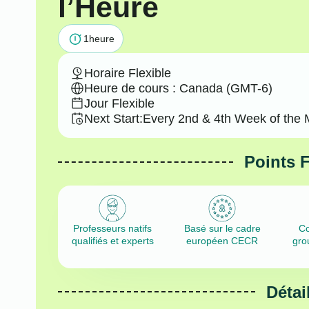
l’Heure
1
heure
Horaire Flexible
Heure de cours : Canada (GMT-6)
Jour Flexible
Next Start:
Every 2nd & 4th Week of the 
Points 
Professeurs natifs
Basé sur le cadre
Co
qualifiés et experts
européen CECR
gro
Détai