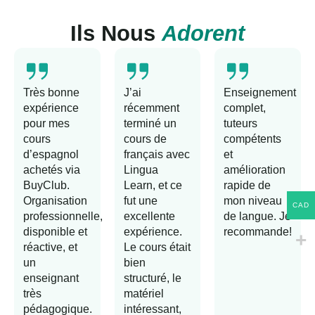
Ils Nous
Adorent
Très bonne
J’ai
Enseignement
expérience
récemment
complet,
pour mes
terminé un
tuteurs
cours
cours de
compétents
d’espagnol
français avec
et
achetés via
Lingua
amélioration
BuyClub.
Learn, et ce
rapide de
Organisation
fut une
mon niveau
CAD
professionnelle,
excellente
de langue. Je
disponible et
expérience.
recommande!
réactive, et
Le cours était
un
bien
enseignant
structuré, le
très
matériel
pédagogique.
intéressant,