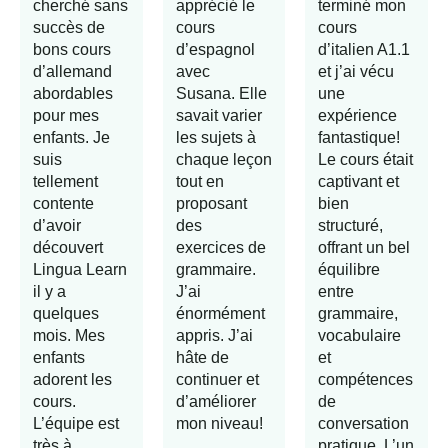
cherché sans
apprécié le
terminé mon
succès de
cours
cours
bons cours
d’espagnol
d’italien A1.1
d’allemand
avec
et j’ai vécu
abordables
Susana. Elle
une
pour mes
savait varier
expérience
enfants. Je
les sujets à
fantastique!
suis
chaque leçon
Le cours était
tellement
tout en
captivant et
contente
proposant
bien
d’avoir
des
structuré,
découvert
exercices de
offrant un bel
Lingua Learn
grammaire.
équilibre
il y a
J’ai
entre
quelques
énormément
grammaire,
mois. Mes
appris. J’ai
vocabulaire
enfants
hâte de
et
adorent les
continuer et
compétences
cours.
d’améliorer
de
L’équipe est
mon niveau!
conversation
très à
pratique. L’un