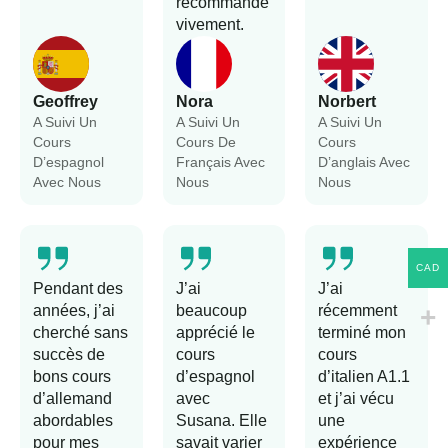
recommande
vivement.
Geoffrey
Nora
Norbert
A Suivi Un
A Suivi Un
A Suivi Un
Cours
Cours De
Cours
D’espagnol
Français Avec
D’anglais Avec
Avec Nous
Nous
Nous
CAD
Pendant des
J’ai
J’ai
années, j’ai
beaucoup
récemment
cherché sans
apprécié le
terminé mon
succès de
cours
cours
bons cours
d’espagnol
d’italien A1.1
d’allemand
avec
et j’ai vécu
abordables
Susana. Elle
une
pour mes
savait varier
expérience