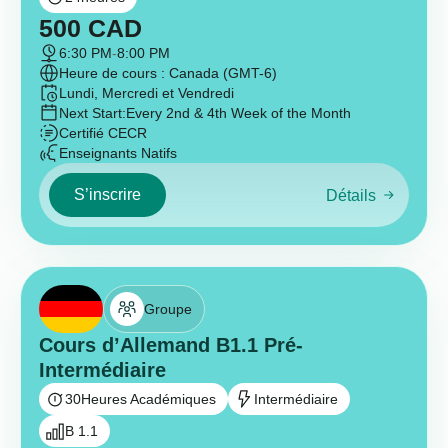
500
CAD
6:30 PM
-
8:00 PM
Heure de cours : Canada (GMT-6)
Lundi, Mercredi et Vendredi
Next Start:
Every 2nd & 4th Week of the Month
Certifié CECR
Enseignants Natifs
S’inscrire
Détails
Groupe
Cours d’Allemand B1.1 Pré-
Intermédiaire
30
Heures Académiques
Intermédiaire
B 1.1