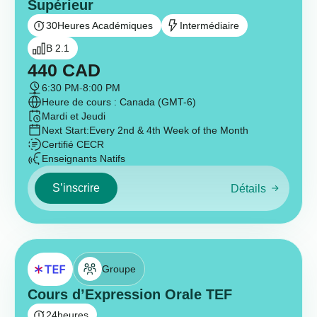
Supérieur
30
Heures Académiques
Intermédiaire
B 2.1
440
CAD
6:30 PM
-
8:00 PM
Heure de cours : Canada (GMT-6)
Mardi et Jeudi
Next Start:
Every 2nd & 4th Week of the Month
Certifié CECR
Enseignants Natifs
S’inscrire
Détails
Groupe
Cours d’Expression Orale TEF
24
heures