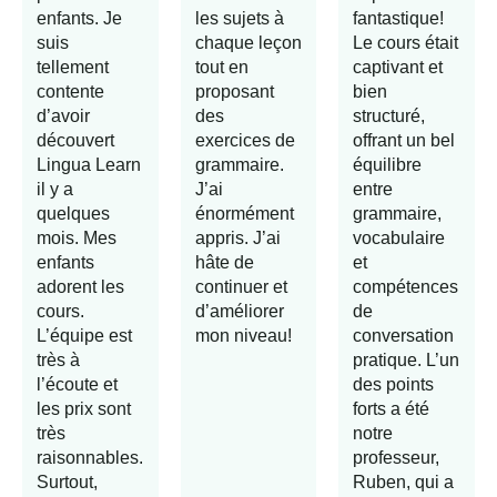
enfants. Je
les sujets à
fantastique!
suis
chaque leçon
Le cours était
tellement
tout en
captivant et
contente
proposant
bien
d’avoir
des
structuré,
découvert
exercices de
offrant un bel
Lingua Learn
grammaire.
équilibre
il y a
J’ai
entre
quelques
énormément
grammaire,
mois. Mes
appris. J’ai
vocabulaire
enfants
hâte de
et
adorent les
continuer et
compétences
cours.
d’améliorer
de
L’équipe est
mon niveau!
conversation
très à
pratique. L’un
l’écoute et
des points
les prix sont
forts a été
très
notre
raisonnables.
professeur,
Surtout,
Ruben, qui a