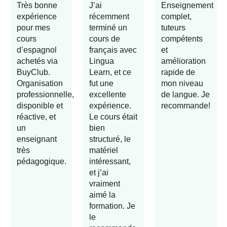
Très bonne
J’ai
Enseignement
expérience
récemment
complet,
pour mes
terminé un
tuteurs
cours
cours de
compétents
d’espagnol
français avec
et
achetés via
Lingua
amélioration
BuyClub.
Learn, et ce
rapide de
Organisation
fut une
mon niveau
professionnelle,
excellente
de langue. Je
disponible et
expérience.
recommande!
réactive, et
Le cours était
un
bien
enseignant
structuré, le
très
matériel
pédagogique.
intéressant,
et j’ai
vraiment
aimé la
formation. Je
le