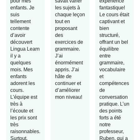
pour mes
savait varier
expérience
enfants. Je
les sujets à
fantastique!
suis
chaque leçon
Le cours était
tellement
tout en
captivant et
contente
proposant
bien
d’avoir
des
structuré,
découvert
exercices de
offrant un bel
Lingua Learn
grammaire.
équilibre
il y a
J’ai
entre
quelques
énormément
grammaire,
mois. Mes
appris. J’ai
vocabulaire
enfants
hâte de
et
adorent les
continuer et
compétences
cours.
d’améliorer
de
L’équipe est
mon niveau!
conversation
très à
pratique. L’un
l’écoute et
des points
les prix sont
forts a été
très
notre
raisonnables.
professeur,
Surtout,
Ruben, qui a