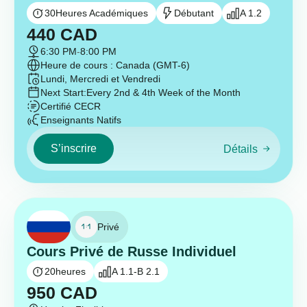
30
Heures Académiques
Débutant
A 1.2
440
CAD
6:30 PM
-
8:00 PM
Heure de cours : Canada (GMT-6)
Lundi, Mercredi et Vendredi
Next Start:
Every 2nd & 4th Week of the Month
Certifié CECR
Enseignants Natifs
S’inscrire
Détails
Privé
Cours Privé de Russe Individuel
20
heures
A 1.1-B 2.1
950
CAD