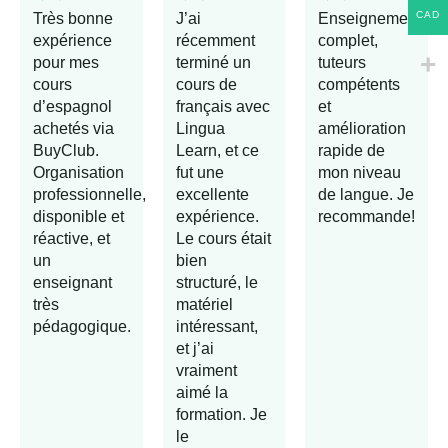
CAD
Très bonne
J’ai
Enseignement
expérience
récemment
complet,
pour mes
terminé un
tuteurs
cours
cours de
compétents
d’espagnol
français avec
et
achetés via
Lingua
amélioration
BuyClub.
Learn, et ce
rapide de
Organisation
fut une
mon niveau
professionnelle,
excellente
de langue. Je
disponible et
expérience.
recommande!
réactive, et
Le cours était
un
bien
enseignant
structuré, le
très
matériel
pédagogique.
intéressant,
et j’ai
vraiment
aimé la
formation. Je
le