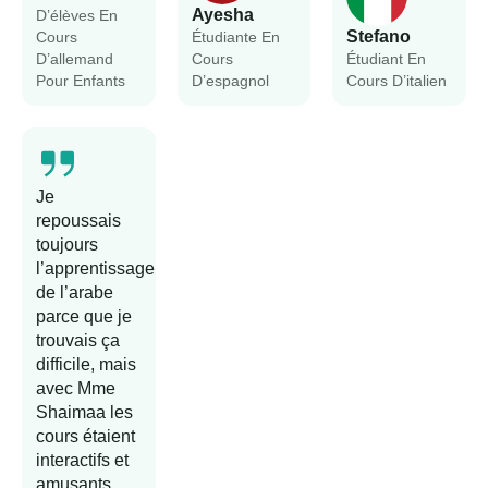
Ayesha
D’élèves En
Stefano
Cours
Étudiante En
D’allemand
Cours
Étudiant En
Pour Enfants
D’espagnol
Cours D’italien
Je
repoussais
toujours
l’apprentissage
de l’arabe
parce que je
trouvais ça
difficile, mais
avec Mme
Shaimaa les
cours étaient
interactifs et
amusants.