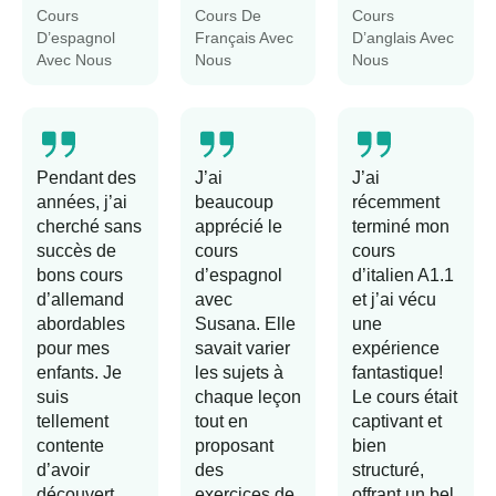
Cours
Cours De
Cours
D’espagnol
Français Avec
D’anglais Avec
Avec Nous
Nous
Nous
Pendant des
J’ai
J’ai
années, j’ai
beaucoup
récemment
cherché sans
apprécié le
terminé mon
succès de
cours
cours
bons cours
d’espagnol
d’italien A1.1
d’allemand
avec
et j’ai vécu
abordables
Susana. Elle
une
pour mes
savait varier
expérience
enfants. Je
les sujets à
fantastique!
suis
chaque leçon
Le cours était
tellement
tout en
captivant et
contente
proposant
bien
d’avoir
des
structuré,
découvert
exercices de
offrant un bel