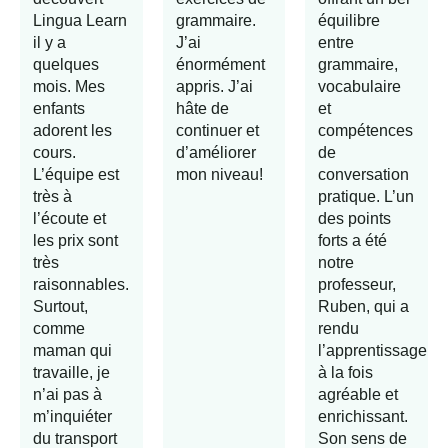
Lingua Learn
grammaire.
équilibre
il y a
J’ai
entre
quelques
énormément
grammaire,
mois. Mes
appris. J’ai
vocabulaire
enfants
hâte de
et
adorent les
continuer et
compétences
cours.
d’améliorer
de
L’équipe est
mon niveau!
conversation
très à
pratique. L’un
l’écoute et
des points
les prix sont
forts a été
très
notre
raisonnables.
professeur,
Surtout,
Ruben, qui a
comme
rendu
maman qui
l’apprentissage
travaille, je
à la fois
n’ai pas à
agréable et
m’inquiéter
enrichissant.
du transport
Son sens de