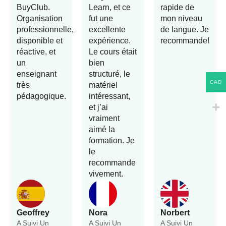
BuyClub.
Learn, et ce
rapide de
Organisation
fut une
mon niveau
professionnelle,
excellente
de langue. Je
disponible et
expérience.
recommande!
réactive, et
Le cours était
un
bien
enseignant
structuré, le
CAD
très
matériel
pédagogique.
intéressant,
et j’ai
vraiment
aimé la
formation. Je
le
recommande
vivement.
Geoffrey
Nora
Norbert
A Suivi Un
A Suivi Un
A Suivi Un