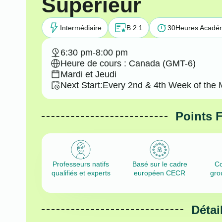
Supérieur
Intermédiaire
B 2.1
30
Heures Acadé
6:30 pm
-
8:00 pm
Heure de cours : Canada (GMT-6)
Mardi et Jeudi
Next Start:
Every 2nd & 4th Week of the 
Points 
Professeurs natifs
Basé sur le cadre
Co
qualifiés et experts
européen CECR
gro
Détai