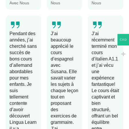
Avec Nous
Nous
Nous
Pendant des
J’ai
J’ai
années, j’ai
beaucoup
récemment
CAD
cherché sans
apprécié le
terminé mon
succès de
cours
cours
bons cours
d’espagnol
d’italien A1.1
d’allemand
avec
et j’ai vécu
abordables
Susana. Elle
une
pour mes
savait varier
expérience
enfants. Je
les sujets à
fantastique!
suis
chaque leçon
Le cours était
tellement
tout en
captivant et
contente
proposant
bien
d’avoir
des
structuré,
découvert
exercices de
offrant un bel
Lingua Learn
grammaire.
équilibre
il y a
J’ai
entre