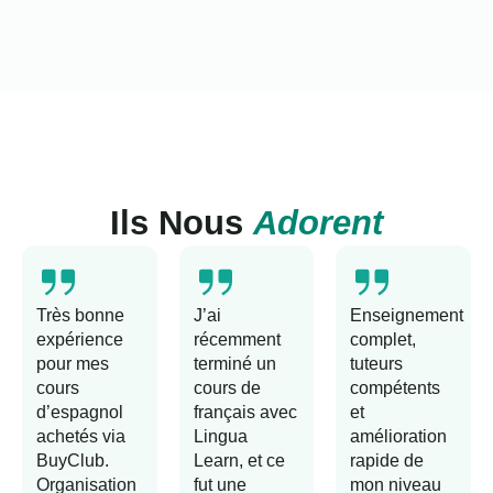
Ils Nous
Adorent
Très bonne
J’ai
Enseignement
expérience
récemment
complet,
pour mes
terminé un
tuteurs
cours
cours de
compétents
d’espagnol
français avec
et
achetés via
Lingua
amélioration
BuyClub.
Learn, et ce
rapide de
Organisation
fut une
mon niveau