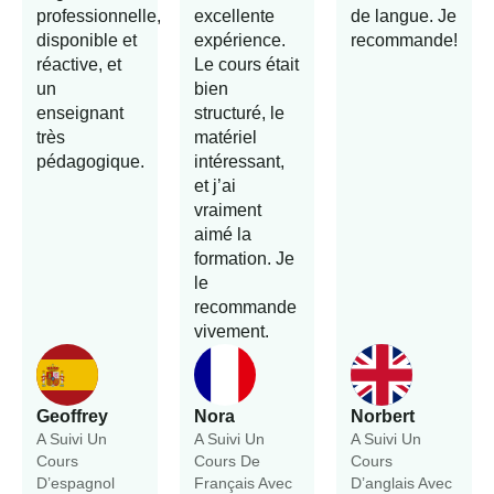
professionnelle,
excellente
de langue. Je
disponible et
expérience.
recommande!
réactive, et
Le cours était
un
bien
enseignant
structuré, le
très
matériel
pédagogique.
intéressant,
et j’ai
vraiment
aimé la
formation. Je
le
recommande
vivement.
Geoffrey
Nora
Norbert
A Suivi Un
A Suivi Un
A Suivi Un
Cours
Cours De
Cours
D’espagnol
Français Avec
D’anglais Avec