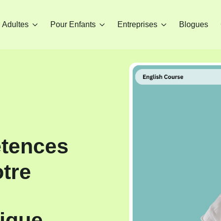
 Adultes
Pour Enfants
Entreprises
Blogues
tences
otre
tique