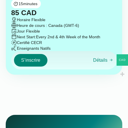
15
minutes
85
CAD
Horaire Flexible
Heure de cours : Canada (GMT-6)
Jour Flexible
Next Start:
Every 2nd & 4th Week of the Month
Certifié CECR
Enseignants Natifs
S’inscrire
Détails
CAD