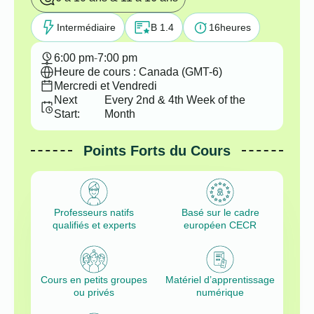
Intermédiaire
B 1.4
16
heures
6:00 pm
-
7:00 pm
Heure de cours : Canada (GMT-6)
Mercredi et Vendredi
Next
Every 2nd & 4th Week of the
Start:
Month
Points Forts du Cours
Professeurs natifs
Basé sur le cadre
qualifiés et experts
européen CECR
Cours en petits groupes
Matériel d’apprentissage
ou privés
numérique