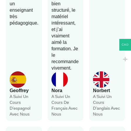
un
bien
enseignant
structuré, le
très
matériel
pédagogique.
intéressant,
et j’ai
vraiment
aimé la
CAD
formation. Je
le
recommande
vivement.
Geoffrey
Nora
Norbert
A Suivi Un
A Suivi Un
A Suivi Un
Cours
Cours De
Cours
D’espagnol
Français Avec
D’anglais Avec
Avec Nous
Nous
Nous