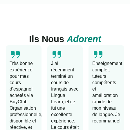
Ils Nous
Adorent
Très bonne
J’ai
Enseignement
expérience
récemment
complet,
pour mes
terminé un
tuteurs
cours
cours de
compétents
d’espagnol
français avec
et
achetés via
Lingua
amélioration
BuyClub.
Learn, et ce
rapide de
Organisation
fut une
mon niveau
professionnelle,
excellente
de langue. Je
disponible et
expérience.
recommande!
réactive, et
Le cours était