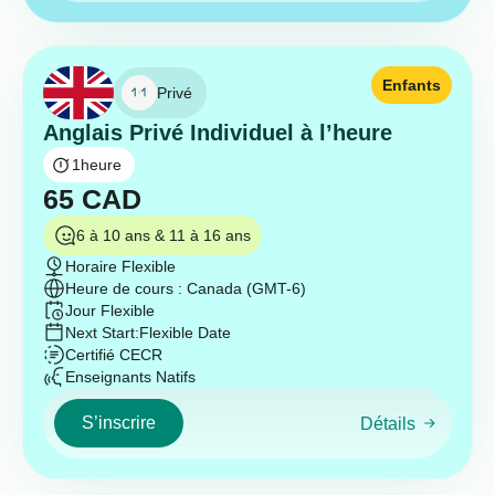
Enfants
Privé
Anglais Privé Individuel à l’heure
1
heure
65
CAD
6 à 10 ans & 11 à 16 ans
Horaire Flexible
Heure de cours : Canada (GMT-6)
Jour Flexible
Next Start:
Flexible Date
Certifié CECR
Enseignants Natifs
S’inscrire
Détails