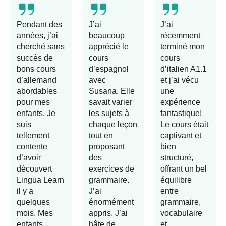
Pendant des
J’ai
J’ai
années, j’ai
beaucoup
récemment
cherché sans
apprécié le
terminé mon
succès de
cours
cours
bons cours
d’espagnol
d’italien A1.1
d’allemand
avec
et j’ai vécu
abordables
Susana. Elle
une
pour mes
savait varier
expérience
enfants. Je
les sujets à
fantastique!
suis
chaque leçon
Le cours était
tellement
tout en
captivant et
contente
proposant
bien
d’avoir
des
structuré,
découvert
exercices de
offrant un bel
Lingua Learn
grammaire.
équilibre
il y a
J’ai
entre
quelques
énormément
grammaire,
mois. Mes
appris. J’ai
vocabulaire
enfants
hâte de
et