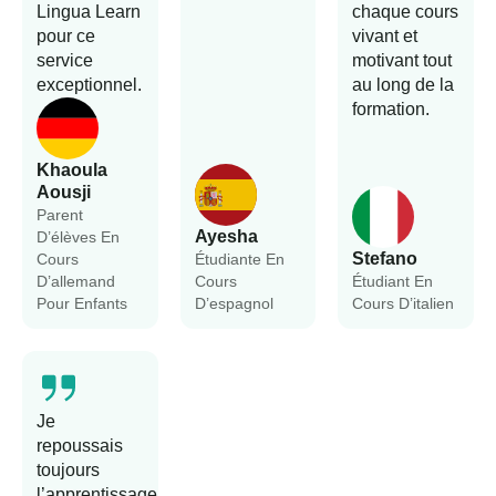
Lingua Learn
chaque cours
pour ce
vivant et
service
motivant tout
exceptionnel.
au long de la
formation.
Khaoula
Aousji
Parent
Ayesha
D’élèves En
Stefano
Cours
Étudiante En
D’allemand
Cours
Étudiant En
Pour Enfants
D’espagnol
Cours D’italien
Je
repoussais
toujours
l’apprentissage