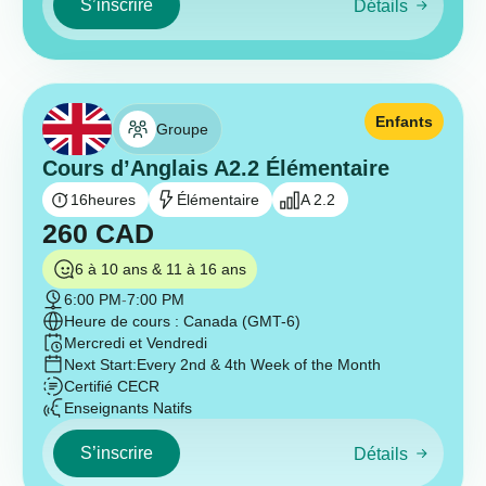
S’inscrire
Détails
Enfants
Groupe
Cours d’Anglais A2.2 Élémentaire
16
heures
Élémentaire
A 2.2
260
CAD
6 à 10 ans & 11 à 16 ans
6:00 PM
-
7:00 PM
Heure de cours : Canada (GMT-6)
Mercredi et Vendredi
Next Start:
Every 2nd & 4th Week of the Month
Certifié CECR
Enseignants Natifs
S’inscrire
Détails