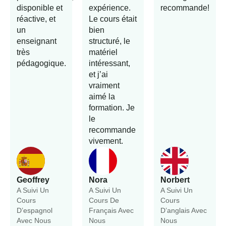
disponible et
expérience.
recommande!
réactive, et
Le cours était
un
bien
enseignant
structuré, le
très
matériel
pédagogique.
intéressant,
et j’ai
vraiment
aimé la
formation. Je
le
recommande
vivement.
Geoffrey
Nora
Norbert
A Suivi Un
A Suivi Un
A Suivi Un
Cours
Cours De
Cours
D’espagnol
Français Avec
D’anglais Avec
Avec Nous
Nous
Nous