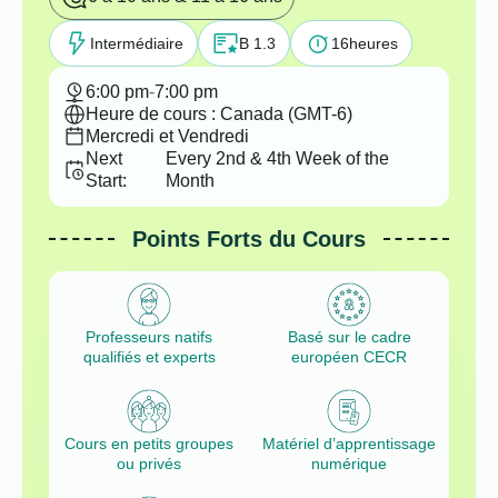
Intermédiaire
B 1.3
16
heures
6:00 pm
-
7:00 pm
Heure de cours : Canada (GMT-6)
Mercredi et Vendredi
Next
Every 2nd & 4th Week of the
Start:
Month
Points Forts du Cours
Professeurs natifs
Basé sur le cadre
qualifiés et experts
européen CECR
Cours en petits groupes
Matériel d’apprentissage
ou privés
numérique