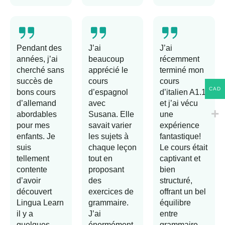
Pendant des
J’ai
J’ai
années, j’ai
beaucoup
récemment
cherché sans
apprécié le
terminé mon
succès de
cours
cours
CAD
bons cours
d’espagnol
d’italien A1.1
d’allemand
avec
et j’ai vécu
abordables
Susana. Elle
une
pour mes
savait varier
expérience
enfants. Je
les sujets à
fantastique!
suis
chaque leçon
Le cours était
tellement
tout en
captivant et
contente
proposant
bien
d’avoir
des
structuré,
découvert
exercices de
offrant un bel
Lingua Learn
grammaire.
équilibre
il y a
J’ai
entre
quelques
énormément
grammaire,