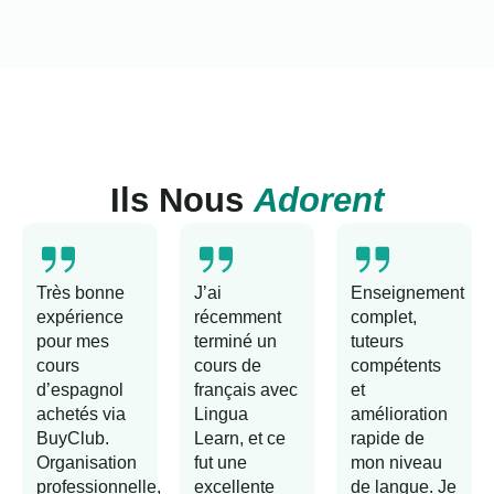
Ils Nous
Adorent
Très bonne
J’ai
Enseignement
expérience
récemment
complet,
pour mes
terminé un
tuteurs
cours
cours de
compétents
d’espagnol
français avec
et
achetés via
Lingua
amélioration
BuyClub.
Learn, et ce
rapide de
Organisation
fut une
mon niveau
professionnelle,
excellente
de langue. Je