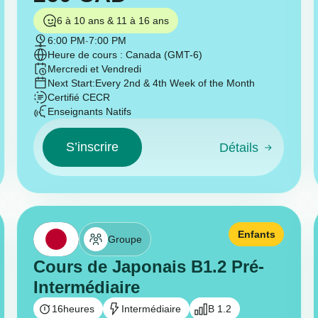
6 à 10 ans & 11 à 16 ans
6:00 PM
-
7:00 PM
Heure de cours : Canada (GMT-6)
Mercredi et Vendredi
Next Start:
Every 2nd & 4th Week of the Month
Certifié CECR
Enseignants Natifs
S’inscrire
Détails
Enfants
Groupe
Cours de Japonais B1.2 Pré-
Intermédiaire
16
heures
Intermédiaire
B 1.2