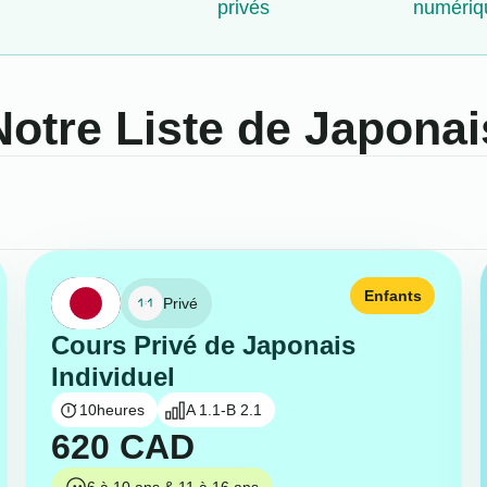
privés
numériq
Notre Liste de Japonai
Enfants
Privé
Cours Privé de Japonais
Individuel
10
heures
A 1.1-B 2.1
620
CAD
6 à 10 ans & 11 à 16 ans