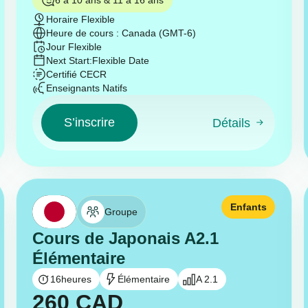
Horaire Flexible
Heure de cours : Canada (GMT-6)
Jour Flexible
Next Start:
Flexible Date
Certifié CECR
Enseignants Natifs
S’inscrire
Détails
Enfants
Groupe
Cours de Japonais A2.1
Élémentaire
16
heures
Élémentaire
A 2.1
260
CAD