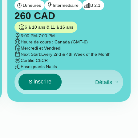
16
heures
Intermédiaire
B 2.1
260
CAD
6 à 10 ans & 11 à 16 ans
6:00 PM
-
7:00 PM
Heure de cours : Canada (GMT-6)
Mercredi et Vendredi
Next Start:
Every 2nd & 4th Week of the Month
Certifié CECR
Enseignants Natifs
S’inscrire
Détails