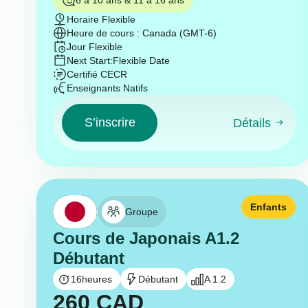
Horaire Flexible
Heure de cours : Canada (GMT-6)
Jour Flexible
Next Start:
Flexible Date
Certifié CECR
Enseignants Natifs
S’inscrire
Détails
Enfants
Groupe
Cours de Japonais A1.2
Débutant
16
heures
Débutant
A 1.2
260
CAD