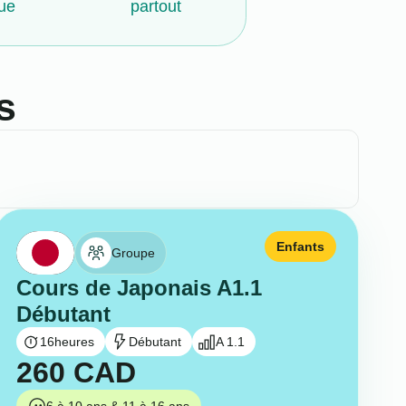
ue
partout
s
Enfants
Groupe
Cours de Japonais A1.1
Débutant
16
heures
Débutant
A 1.1
260
CAD
6 à 10 ans & 11 à 16 ans