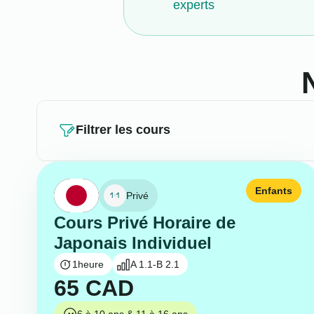
experts
Filtrer les cours
Enfants
Privé
Cours Privé Horaire de
Japonais Individuel
1
heure
A 1.1-B 2.1
65
CAD
6 à 10 ans & 11 à 16 ans