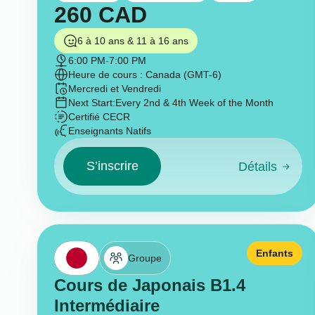
260
CAD
6 à 10 ans & 11 à 16 ans
6:00 PM
-
7:00 PM
Heure de cours : Canada (GMT-6)
Mercredi et Vendredi
Next Start:
Every 2nd & 4th Week of the Month
Certifié CECR
Enseignants Natifs
S’inscrire
Détails
Enfants
Groupe
Cours de Japonais B1.4
Intermédiaire