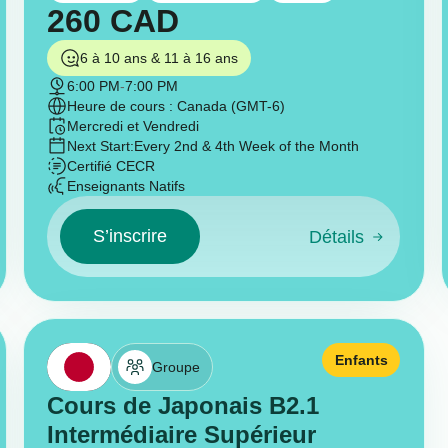
260
CAD
6 à 10 ans & 11 à 16 ans
6:00 PM
-
7:00 PM
Heure de cours : Canada (GMT-6)
Mercredi et Vendredi
Next Start:
Every 2nd & 4th Week of the Month
Certifié CECR
Enseignants Natifs
S’inscrire
Détails
Enfants
Groupe
Cours de Japonais B2.1
Intermédiaire Supérieur