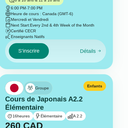
6:00 PM
-
7:00 PM
Heure de cours : Canada (GMT-6)
Mercredi et Vendredi
Next Start:
Every 2nd & 4th Week of the Month
Certifié CECR
Enseignants Natifs
S’inscrire
Détails
Enfants
Groupe
Cours de Japonais A2.2
Élémentaire
16
heures
Élémentaire
A 2.2
260
CAD