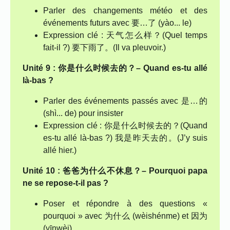
Parler des changements météo et des
événements futurs avec 要…了 (yào... le)
Expression clé : 天气怎么样？(Quel temps
fait-il ?) 要下雨了。(Il va pleuvoir.)
Unité 9 : 你是什么时候去的？– Quand es-tu allé
là-bas ?
Parler des événements passés avec 是…的
(shì... de) pour insister
Expression clé : 你是什么时候去的？(Quand
es-tu allé là-bas ?) 我是昨天去的。(J’y suis
allé hier.)
Unité 10 : 爸爸为什么不休息？– Pourquoi papa
ne se repose-t-il pas ?
Poser et répondre à des questions «
pourquoi » avec 为什么 (wèishénme) et 因为
(yīnwèi)