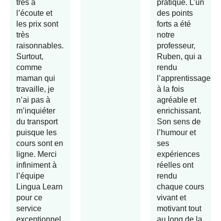
très à
pratique. L’un
l’écoute et
des points
les prix sont
forts a été
très
notre
raisonnables.
professeur,
Surtout,
Ruben, qui a
comme
rendu
maman qui
l’apprentissage
travaille, je
à la fois
n’ai pas à
agréable et
m’inquiéter
enrichissant.
du transport
Son sens de
puisque les
l’humour et
cours sont en
ses
ligne. Merci
expériences
infiniment à
réelles ont
l’équipe
rendu
Lingua Learn
chaque cours
pour ce
vivant et
service
motivant tout
exceptionnel.
au long de la