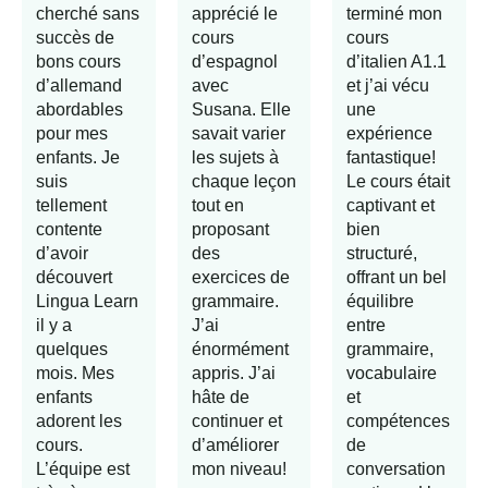
cherché sans
apprécié le
terminé mon
succès de
cours
cours
bons cours
d’espagnol
d’italien A1.1
d’allemand
avec
et j’ai vécu
abordables
Susana. Elle
une
pour mes
savait varier
expérience
enfants. Je
les sujets à
fantastique!
suis
chaque leçon
Le cours était
tellement
tout en
captivant et
contente
proposant
bien
d’avoir
des
structuré,
découvert
exercices de
offrant un bel
Lingua Learn
grammaire.
équilibre
il y a
J’ai
entre
quelques
énormément
grammaire,
mois. Mes
appris. J’ai
vocabulaire
enfants
hâte de
et
adorent les
continuer et
compétences
cours.
d’améliorer
de
L’équipe est
mon niveau!
conversation