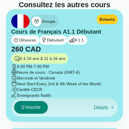
Consultez les autres cours
Enfants
Groupe
Cours de Français A1.1 Débutant
16
heures
Débutant
A 1.1
260
CAD
6 à 10 ans & 11 à 16 ans
6:00 PM
-
7:00 PM
Heure de cours : Canada (GMT-6)
Mercredi et Vendredi
Next Start:
Every 2nd & 4th Week of the Month
Certifié CECR
Enseignants Natifs
S’inscrire
Détails