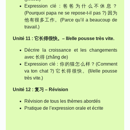
Expression clé : 爸爸为什么不休息？
(Pourquoi papa ne se repose-t-il pas ?) 因为
他有很多工作。(Parce qu’il a beaucoup de
travail.)
Unité 11 : 它长得很快。– Il/elle pousse très vite.
Décrire la croissance et les changements
avec 长得 (zhǎng de)
Expression clé : 你的猫怎么样？(Comment
va ton chat ?) 它长得很快。(Il/elle pousse
très vite.)
Unité 12 : 复习 – Révision
Révision de tous les thèmes abordés
Pratique de l’expression orale et écrite