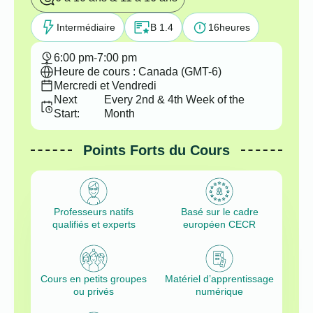
Intermédiaire
B 1.4
16
heures
6:00 pm
-
7:00 pm
Heure de cours : Canada (GMT-6)
Mercredi et Vendredi
Next
Every 2nd & 4th Week of the
Start:
Month
Points Forts du Cours
Professeurs natifs
Basé sur le cadre
qualifiés et experts
européen CECR
Cours en petits groupes
Matériel d’apprentissage
ou privés
numérique