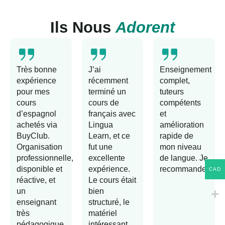
Ils Nous
Adorent
Très bonne
J’ai
Enseignement
expérience
récemment
complet,
pour mes
terminé un
tuteurs
cours
cours de
compétents
d’espagnol
français avec
et
achetés via
Lingua
amélioration
BuyClub.
Learn, et ce
rapide de
Organisation
fut une
mon niveau
professionnelle,
excellente
de langue. Je
disponible et
expérience.
recommande!
CAD
réactive, et
Le cours était
un
bien
enseignant
structuré, le
très
matériel
pédagogique.
intéressant,