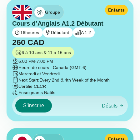
Enfants
Groupe
Cours d’Anglais A1.2 Débutant
16
heures
Débutant
A 1.2
260
CAD
6 à 10 ans & 11 à 16 ans
6:00 PM
-
7:00 PM
Heure de cours : Canada (GMT-6)
Mercredi et Vendredi
Next Start:
Every 2nd & 4th Week of the Month
Certifié CECR
Enseignants Natifs
S’inscrire
Détails
Enfants