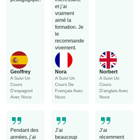
et j’ai
vraiment
aimé la
formation. Je
le
recommande
vivement.
Geoffrey
Nora
Norbert
A Suivi Un
A Suivi Un
A Suivi Un
Cours
Cours De
Cours
D’espagnol
Français Avec
D’anglais Avec
Avec Nous
Nous
Nous
Pendant des
J’ai
J’ai
années, j’ai
beaucoup
récemment