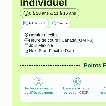
Individuel
6 à 10 ans & 11 à 16 ans
A 1.1-B 2.1
1
heure
Horaire Flexible
Heure de cours : Canada (GMT-6)
Jour Flexible
Next Start:
Flexible Date
Points 
Professeurs natifs
Basé sur le cadre
Co
qualifiés et experts
européen CECR
gro