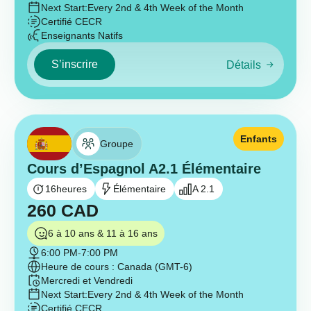
Next Start:
Every 2nd & 4th Week of the Month
Certifié CECR
Enseignants Natifs
S’inscrire
Détails
Enfants
Groupe
Cours d’Espagnol A2.1 Élémentaire
16
heures
Élémentaire
A 2.1
260
CAD
6 à 10 ans & 11 à 16 ans
6:00 PM
-
7:00 PM
Heure de cours : Canada (GMT-6)
Mercredi et Vendredi
Next Start:
Every 2nd & 4th Week of the Month
Certifié CECR