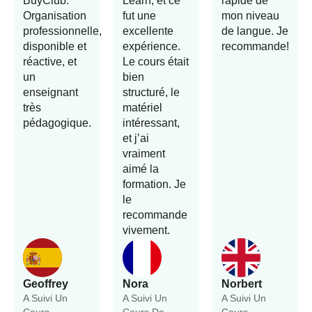
BuyClub.
Learn, et ce
rapide de
Organisation
fut une
mon niveau
professionnelle,
excellente
de langue. Je
disponible et
expérience.
recommande!
réactive, et
Le cours était
un
bien
enseignant
structuré, le
très
matériel
pédagogique.
intéressant,
et j’ai
vraiment
aimé la
formation. Je
le
recommande
vivement.
Geoffrey
Nora
Norbert
A Suivi Un
A Suivi Un
A Suivi Un