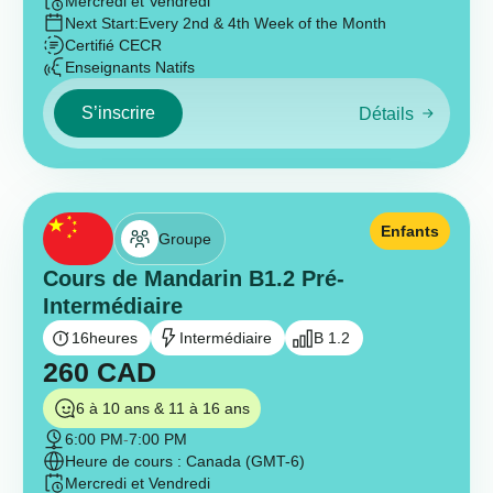
Mercredi et Vendredi
Next Start:
Every 2nd & 4th Week of the Month
Certifié CECR
Enseignants Natifs
S’inscrire
Détails
Enfants
Groupe
Cours de Mandarin B1.2 Pré-
Intermédiaire
16
heures
Intermédiaire
B 1.2
260
CAD
6 à 10 ans & 11 à 16 ans
6:00 PM
-
7:00 PM
Heure de cours : Canada (GMT-6)
Mercredi et Vendredi