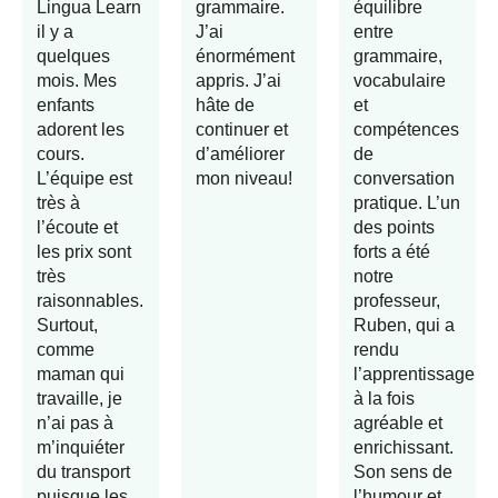
Lingua Learn
grammaire.
équilibre
il y a
J’ai
entre
quelques
énormément
grammaire,
mois. Mes
appris. J’ai
vocabulaire
enfants
hâte de
et
adorent les
continuer et
compétences
cours.
d’améliorer
de
L’équipe est
mon niveau!
conversation
très à
pratique. L’un
l’écoute et
des points
les prix sont
forts a été
très
notre
raisonnables.
professeur,
Surtout,
Ruben, qui a
comme
rendu
maman qui
l’apprentissage
travaille, je
à la fois
n’ai pas à
agréable et
m’inquiéter
enrichissant.
du transport
Son sens de
puisque les
l’humour et