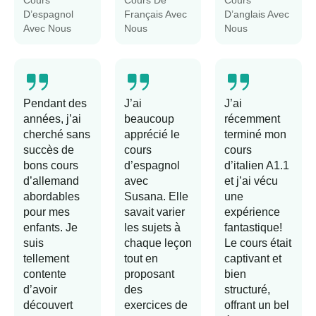
Cours
Cours De
Cours
D’espagnol
Français Avec
D’anglais Avec
Avec Nous
Nous
Nous
Pendant des
J’ai
J’ai
années, j’ai
beaucoup
récemment
cherché sans
apprécié le
terminé mon
succès de
cours
cours
bons cours
d’espagnol
d’italien A1.1
d’allemand
avec
et j’ai vécu
abordables
Susana. Elle
une
pour mes
savait varier
expérience
enfants. Je
les sujets à
fantastique!
suis
chaque leçon
Le cours était
tellement
tout en
captivant et
contente
proposant
bien
d’avoir
des
structuré,
découvert
exercices de
offrant un bel