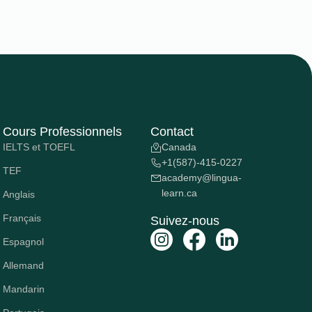
Cours Professionnels
Contact
IELTS et TOEFL
Canada
+1(587)-415-0227
TEF
academy@lingua-
learn.ca
Anglais
Français
Suivez-nous
Espagnol
Allemand
Mandarin